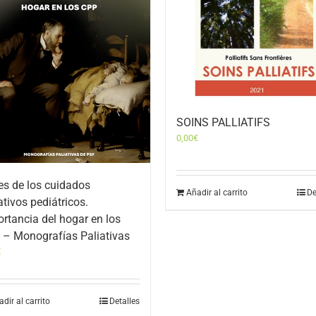
SOINS PALLIATIFS
0,00
€
es de los cuidados
Añadir al carrito
De
ativos pediátricos.
rtancia del hogar en los
 – Monografías Paliativas
€
dir al carrito
Detalles