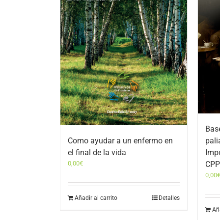
Bas
Como ayudar a un enfermo en
pali
el final de la vida
Impo
0,00
€
CPP
0,00
Añadir al carrito
Detalles
Aña