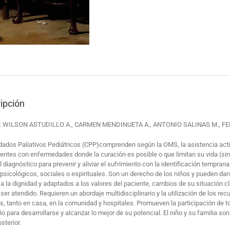
ipción
s: WILSON ASTUDILLO A., CARMEN MENDINUETA A., ANTONIO SALINAS M., 
dados Paliativos Pediátricos (CPP)comprenden según la OMS, la asistencia activa
entes con enfermedades donde la curación es posible o que limitan su vida (sin
 diagnóstico para prevenir y aliviar el sufrimiento con la identificación tempran
 psicológicos, sociales o espirituales. Son un derecho de los niños y pueden da
a la dignidad y adaptados a los valores del paciente, cambios de su situación cl
 ser atendido. Requieren un abordaje multidisciplinario y la utilización de los 
os, tanto en casa, en la comunidad y hospitales. Promueven la participación de 
o para desarrollarse y alcanzar lo mejor de su potencial. El niño y su familia so
sterior.