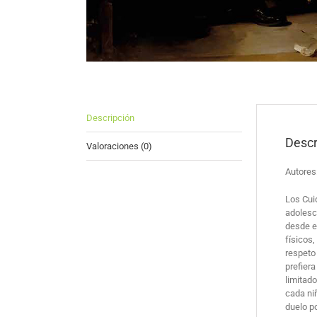
Descripción
Descr
Valoraciones (0)
Autore
Los Cui
adolesc
desde el
físicos,
respeto 
prefiera
limitad
cada niñ
duelo po