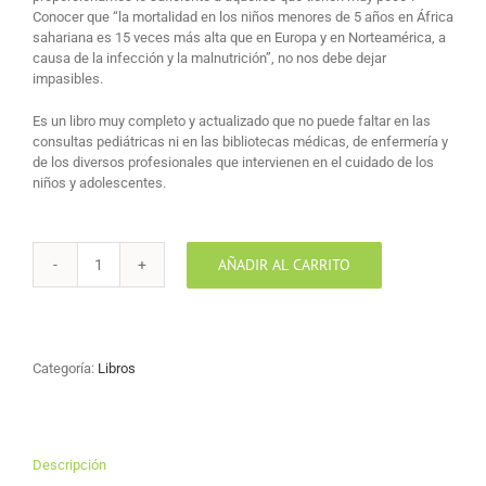
Conocer que “la mortalidad en los niños menores de 5 años en África
sahariana es 15 veces más alta que en Europa y en Norteamérica, a
causa de la infección y la malnutrición”, no nos debe dejar
impasibles.
Es un libro muy completo y actualizado que no puede faltar en las
consultas pediátricas ni en las bibliotecas médicas, de enfermería y
de los diversos profesionales que intervienen en el cuidado de los
niños y adolescentes.
AÑADIR AL CARRITO
Medicina
Paliativa
en
Niños
y
Categoría:
Libros
Adolescentes
cantidad
Descripción