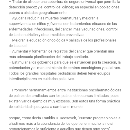
– Tratar de ofrecer una cobertura de seguro universal que permita la
detección precoz y el control del cáncer, en especial en poblaciones
pobres o aisladas geográficamente.
– Ayudar a reducir las muertes prematuras y mejorar la
supervivencia de niños y jóvenes con tratamientos eficaces de las
enfermedades infecciosas, del cáncer, más vacunaciones, control
de la desnutrición y otras medidas preventivas.
– Mejorar la educación oncológica y paliativa de los profesionales
de la salud.
– Aumentar y fomentar los registros del cáncer que orientan una
más adecuada planificación del trabajo sanitario.
– Estimular a los gobiernos para que se esfuercen por la creación, la
potenciación y el mantenimiento de centros oncológicos y paliativos.
Todos los grandes hospitales pediátricos deben tener equipos
interdisciplinares en cuidados paliativos.
– Promover hermanamientos entre instituciones oncohematológicas
de países desarrollados con los países de recursos limitados, pues
existen varios ejemplos muy exitosos. Son estos una forma práctica
de solidaridad que ayuda a cambiar el mundo
porque, como decía Franklin D. Roosevelt, “Nuestro progreso no es si
añadimos más a la abundancia de los que tienen mucho, sino si
proporcionamos lo suficiente a aquellos que tienen muy poco”.