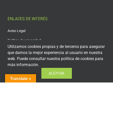
ENLACES DE INTERÉS
Aviso Legal
Política de privacidad
Utilizamos cookies propias y de terceros para asegurar
Política de privacidad Redes Sociales
que damos la mejor experiencia al usuario en nuestra
web. Puede consultar nuestra política de cookies para
Política de cookies
más información.
Condiciones generales de contratación
ACEPTAR
Translate »
Acceso plataforma de teleformación
ENCUÉNTRANOS EN LAS REDES SOCIALES