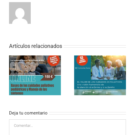
Artículos relacionados
CURSO ONLINE DE
PALIATIVOS SIN
CURSO ONLINE (SEMI-
FRONTERAS «EL
PRESENCIAL) – El valor
VALOR DE LOS
de los cuidados en
CUIDADOS EN
paliativos
PALIATIVOS»
Deja tu comentario
Comentar