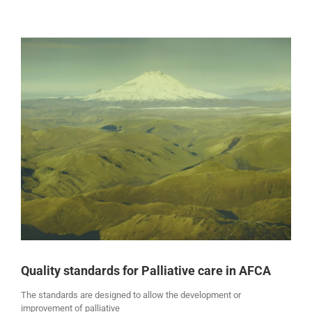
Ver
imagen
más
grande
Quality standards for Palliative care in AFCA
The standards are designed to allow the development or
improvement of palliative