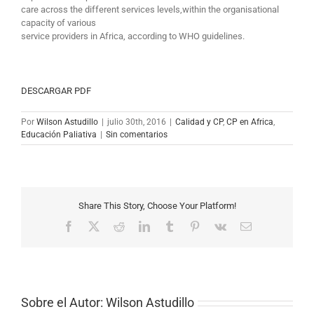
care across the different services levels,within the organisational
capacity of various
service providers in Africa, according to WHO guidelines.
DESCARGAR PDF
Por
Wilson Astudillo
|
julio 30th, 2016
|
Calidad y CP
,
CP en Africa
,
Educación Paliativa
|
Sin comentarios
Share This Story, Choose Your Platform!
Facebook
X
Reddit
LinkedIn
Tumblr
Pinterest
Vk
Correo
electrónico
Sobre el Autor:
Wilson Astudillo