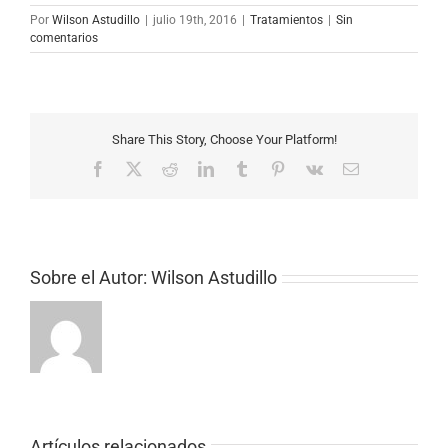
Por
Wilson Astudillo
|
julio 19th, 2016
|
Tratamientos
|
Sin
comentarios
Share This Story, Choose Your Platform!
Facebook
X
Reddit
LinkedIn
Tumblr
Pinterest
Vk
Correo
electrónico
Sobre el Autor:
Wilson Astudillo
Artículos relacionados