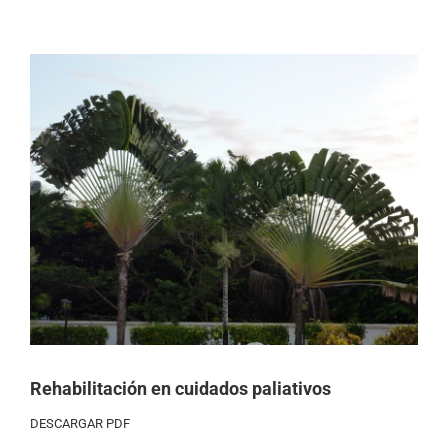
Ver
imagen
más
grande
Rehabilitación en cuidados paliativos
DESCARGAR PDF