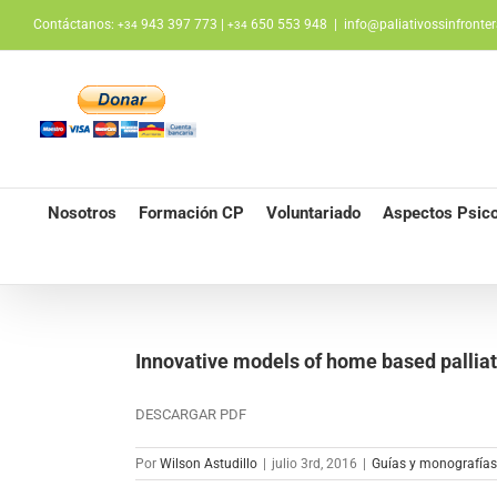
Saltar
Contáctanos:
943 397 773 |
650 553 948
|
info@paliativossinfronter
+34
+34
al
contenido
Nosotros
Formación CP
Voluntariado
Aspectos Psico
Innovative models of home based palliat
DESCARGAR PDF
Por
Wilson Astudillo
|
julio 3rd, 2016
|
Guías y monografías