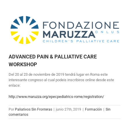
Ver
imagen
más
grande
ADVANCED PAIN & PALLIATIVE CARE
WORKSHOP
Del 20 al 23 de noviembre de 2019 tendrá lugar en Roma este
interesante congreso al cual podeis inscribiros online desde este
enlace:
http://www.maruzza.org/epecpediatrics-rome/registration/
Por
Paliativos Sin Fronteras
|
junio 27th, 2019
|
Formación
|
Sin
comentarios