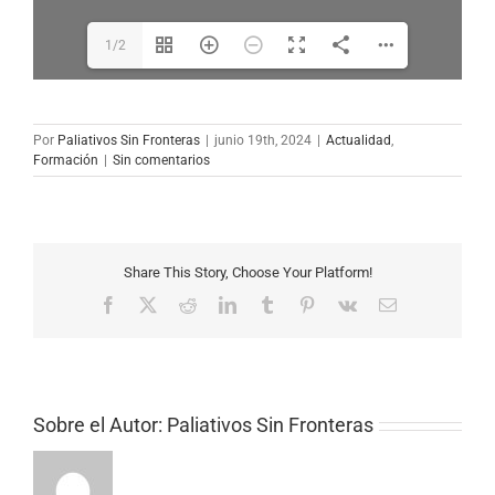
1/2
Por
Paliativos Sin Fronteras
|
junio 19th, 2024
|
Actualidad
,
Formación
|
Sin comentarios
Share This Story, Choose Your Platform!
Facebook
X
Reddit
LinkedIn
Tumblr
Pinterest
Vk
Correo
electrónico
Sobre el Autor:
Paliativos Sin Fronteras