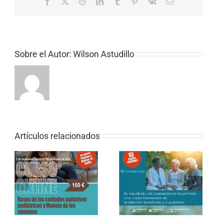
Facebook
X
Reddit
LinkedIn
Tumblr
Pinterest
Vk
Correo
electrónico
Sobre el Autor:
Wilson Astudillo
Artículos relacionados
CURSO ONLINE DE
PALIATIVOS SIN
La Buena Muerte y
FRONTERAS «EL
Paliativos Sin Fronteras
VALOR DE LOS
CUIDADOS EN
PALIATIVOS»