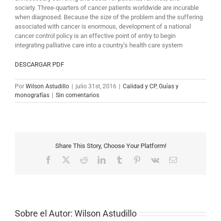
society. Three-quarters of cancer patients worldwide are incurable
when diagnosed. Because the size of the problem and the suffering
associated with cancer is enormous, development of a national
cancer control policy is an effective point of entry to begin
integrating palliative care into a country’s health care system
DESCARGAR PDF
Por
Wilson Astudillo
|
julio 31st, 2016
|
Calidad y CP
,
Guías y
monografías
|
Sin comentarios
Share This Story, Choose Your Platform!
Facebook
X
Reddit
LinkedIn
Tumblr
Pinterest
Vk
Correo
electrónico
Sobre el Autor:
Wilson Astudillo