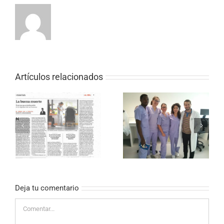
Artículos relacionados
Ten principles for good
Bouquin Cancer
interdisciplinary tema
as
complet
work
Deja tu comentario
Comentar