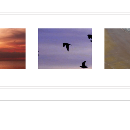
ary Care Guidelines
the Management of
Integrating palliative care
sons Infected with
into national policies
afr
HIV: 2009