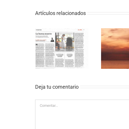
Artículos relacionados
Prim
Buena Muerte y
for 
Bouquin Cancer complet
ivos Sin Fronteras
Per
Deja tu comentario
Comentar