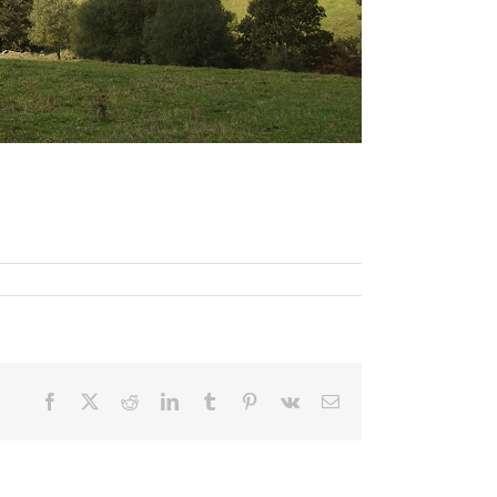
Facebook
X
Reddit
LinkedIn
Tumblr
Pinterest
Vk
Correo
electrónico