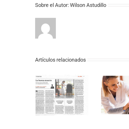
Sobre el Autor:
Wilson Astudillo
Artículos relacionados
CURSO DE
Buena Muerte y
VOLUNTARIADO ONLINE
EL T
ivos Sin Fronteras
EN CUIDADOS
PALIATIVOS