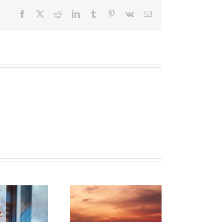
Facebook
X
Reddit
LinkedIn
Tumblr
Pinterest
Vk
Correo
electrónico
Sexta Edición de cursos