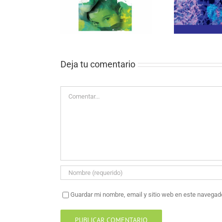
FER
Medicina Paliativa
British Journal of Cáncer
SOB
os y adolescentes
Research, 2021
Deja tu comentario
Comentar
Guardar mi nombre, email y sitio web en este navegad