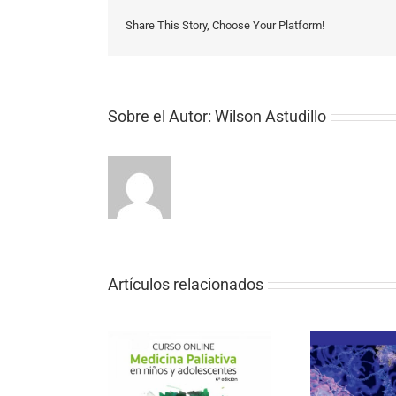
Share This Story, Choose Your Platform!
Sobre el Autor:
Wilson Astudillo
Artículos relacionados
Edición de cursos
Publicación en The