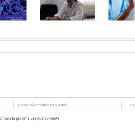
NANDO CARMONA
POR FERNANDO
Bou
RE LOS CUIDADOS
SAVATER
PALIATIVOS
or para la próxima vez que comente.