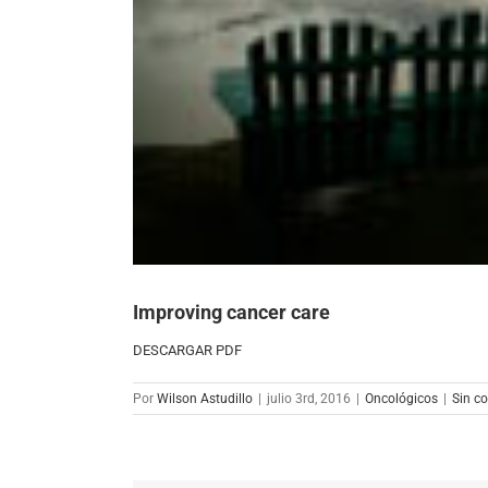
Improving cancer care
DESCARGAR PDF
Por
Wilson Astudillo
|
julio 3rd, 2016
|
Oncológicos
|
Sin c