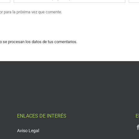
or para la próxima vez que comente.
 se procesan los datos de tus comentarios.
ENLACES DE INTERÉS
E
Aviso Legal