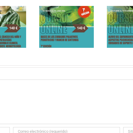
CURSO ONLINE DE
PALIATIVOS SIN
BASES DE LOS
FRONTERAS «ALIVIO
ADOS PALIATIVOS
DEL SUFRIMIENTO,
XIV
ATRICOS Y MANEJO
BIOÉTICA Y ASPECTOS
e
DE SINTOMAS
PSICOSOCIALES EN LOS
CUIDADOS DE SOPORTE
PEDIÁTRICO»