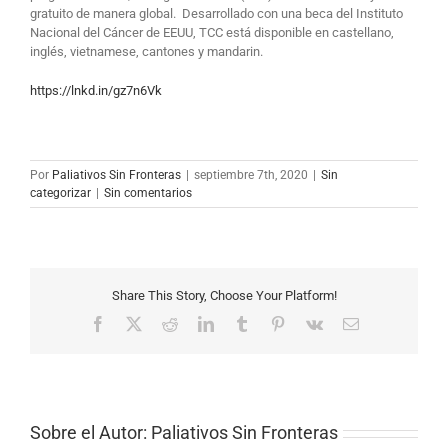
gratuito de manera global.
Desarrollado con una beca del Instituto
Nacional del Cáncer de EEUU, TCC está disponible en castellano,
inglés, vietnamese, cantones y mandarin.
https://lnkd.in/gz7n6Vk
Por
Paliativos Sin Fronteras
|
septiembre 7th, 2020
|
Sin
categorizar
|
Sin comentarios
Share This Story, Choose Your Platform!
Facebook
X
Reddit
LinkedIn
Tumblr
Pinterest
Vk
Correo
electrónico
Sobre el Autor:
Paliativos Sin Fronteras