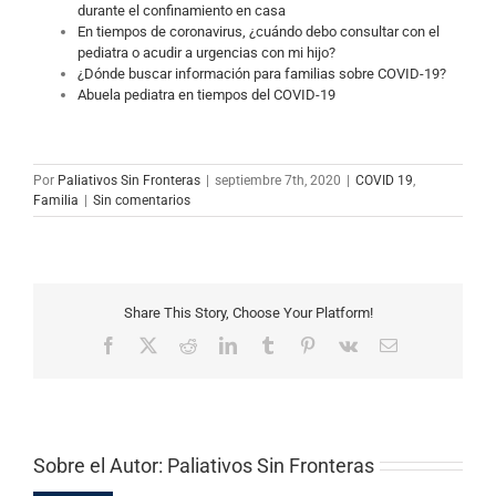
durante el confinamiento en casa
En tiempos de coronavirus, ¿cuándo debo consultar con el
pediatra o acudir a urgencias con mi hijo?
¿Dónde buscar información para familias sobre COVID-19?
Abuela pediatra en tiempos del COVID-19
Por
Paliativos Sin Fronteras
|
septiembre 7th, 2020
|
COVID 19
,
Familia
|
Sin comentarios
Share This Story, Choose Your Platform!
Facebook
X
Reddit
LinkedIn
Tumblr
Pinterest
Vk
Correo
electrónico
Sobre el Autor:
Paliativos Sin Fronteras