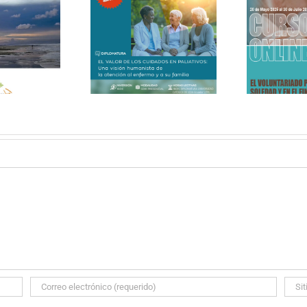
SO ONLINE (SEMI-
CURSO ONLINE – El
ENCIAL) – El valor
voluntariado paliativo en
No
 los cuidados en
la soledad y en el final de
paliativos
la vida