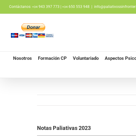
Saltar
Contáctanos:
943 397 773 |
650 553 948
|
info@paliativossinfronter
+34
+34
al
contenido
Nosotros
Formación CP
Voluntariado
Aspectos Psico
Notas Paliativas 2023