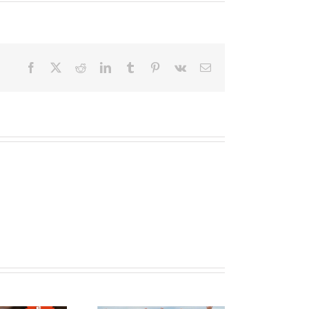
Facebook
X
Reddit
LinkedIn
Tumblr
Pinterest
Vk
Correo
electrónico