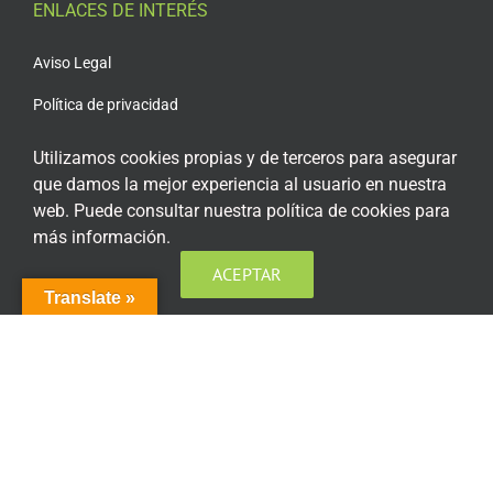
ENLACES DE INTERÉS
Aviso Legal
Política de privacidad
Política de privacidad Redes Sociales
Utilizamos cookies propias y de terceros para asegurar
que damos la mejor experiencia al usuario en nuestra
Política de cookies
web. Puede consultar nuestra política de cookies para
Condiciones generales de contratación
más información.
Acceso plataforma de teleformación
ACEPTAR
Translate »
ENCUÉNTRANOS EN LAS REDES SOCIALES