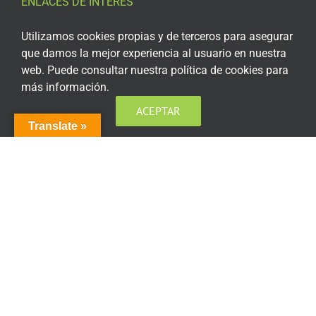
ENLACES DE INTERÉS
Aviso Legal
Utilizamos cookies propias y de terceros para asegurar
que damos la mejor experiencia al usuario en nuestra
Política de privacidad
web. Puede consultar nuestra política de cookies para
más información.
Política de privacidad Redes Sociales
ACEPTAR
Política de cookies
Translate »
Condiciones generales de contratación
Acceso plataforma de teleformación
ENCUÉNTRANOS EN LAS REDES SOCIALES