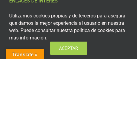
ENLACES DE INTERÉS
Aviso Legal
Utilizamos cookies propias y de terceros para asegurar
que damos la mejor experiencia al usuario en nuestra
Política de privacidad
web. Puede consultar nuestra política de cookies para
más información.
Política de privacidad Redes Sociales
ACEPTAR
Política de cookies
Translate »
Condiciones generales de contratación
Acceso plataforma de teleformación
ENCUÉNTRANOS EN LAS REDES SOCIALES