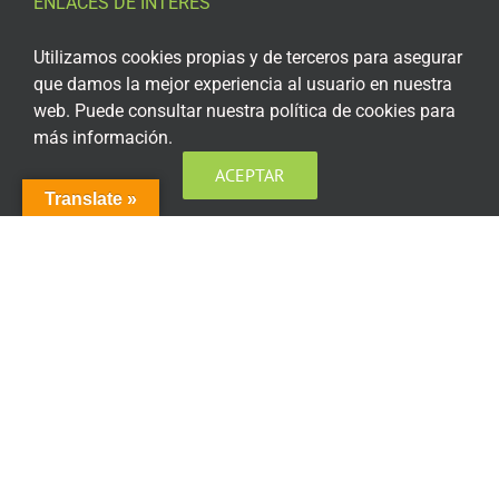
ENLACES DE INTERÉS
Aviso Legal
Utilizamos cookies propias y de terceros para asegurar
que damos la mejor experiencia al usuario en nuestra
Política de privacidad
web. Puede consultar nuestra política de cookies para
más información.
Política de privacidad Redes Sociales
ACEPTAR
Política de cookies
Translate »
Condiciones generales de contratación
Acceso plataforma de teleformación
ENCUÉNTRANOS EN LAS REDES SOCIALES