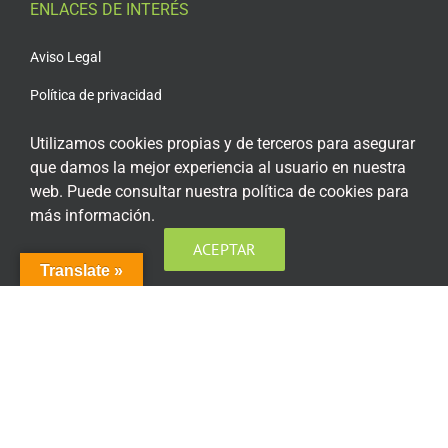
ENLACES DE INTERÉS
Aviso Legal
Política de privacidad
Política de privacidad Redes Sociales
Utilizamos cookies propias y de terceros para asegurar
que damos la mejor experiencia al usuario en nuestra
Política de cookies
web. Puede consultar nuestra política de cookies para
Condiciones generales de contratación
más información.
Acceso plataforma de teleformación
ACEPTAR
Translate »
ENCUÉNTRANOS EN LAS REDES SOCIALES