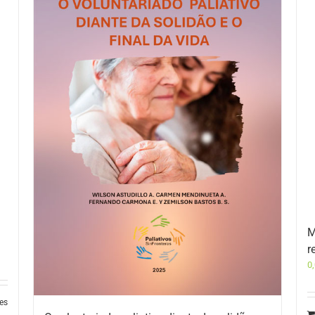
M
r
0
les