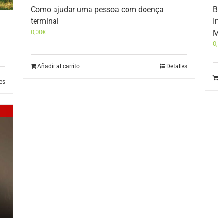
Como ajudar uma pessoa com doença
B
terminal
I
0,00
€
M
0
Añadir al carrito
Detalles
les