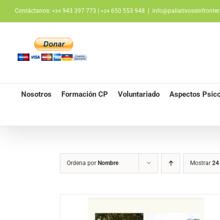
Saltar
Contáctanos:
943 397 773 |
650 553 948
|
info@paliativossinfronter
+34
+34
al
contenido
Nosotros
Formación CP
Voluntariado
Aspectos Psico
Ordena por
Nombre
Mostrar
24