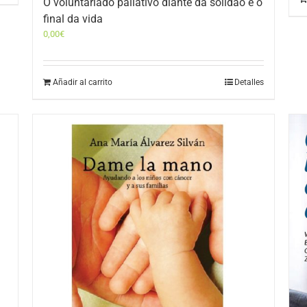
O voluntariado paliativo diante da solidão e o
final da vida
0,00
€
Añadir al carrito
Detalles