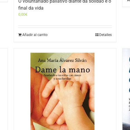
O voluntariado paliativo diante da solidão e o
final da vida
0,00
€
Añadir al carrito
Detalles