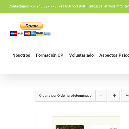
Saltar
Contáctanos:
943 397 773 |
650 553 948
|
info@paliativossinfronter
+34
+34
al
contenido
Nosotros
Formación CP
Voluntariado
Aspectos Psico
Ordena por
Orden predeterminado
M