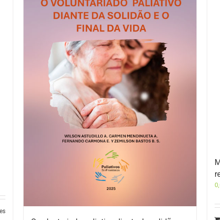
M
r
0
les