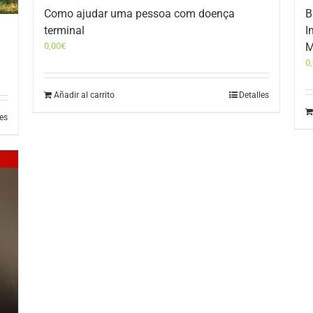
Como ajudar uma pessoa com doença
B
terminal
I
0,00
€
M
0
Añadir al carrito
Detalles
les