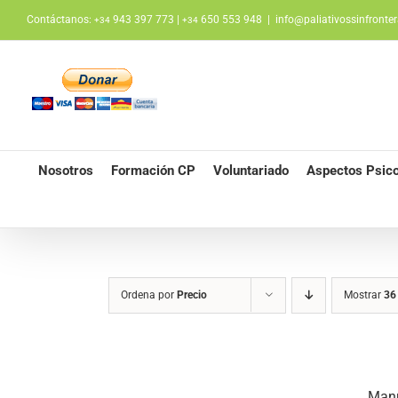
Saltar
Contáctanos:
943 397 773 |
650 553 948
|
info@paliativossinfronter
+34
+34
al
contenido
Nosotros
Formación CP
Voluntariado
Aspectos Psico
Ordena por
Precio
Mostrar
36
Manu