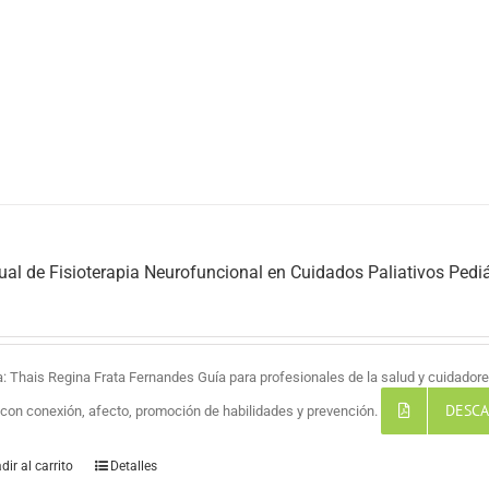
al de Fisioterapia Neurofuncional en Cuidados Paliativos Pediá
a: Thais Regina Frata Fernandes Guía para profesionales de la salud y cuidadores
DESCA
a con conexión, afecto, promoción de habilidades y prevención.
dir al carrito
Detalles