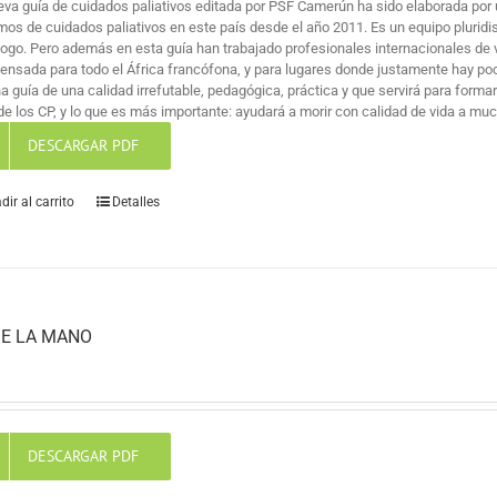
eva guía de cuidados paliativos editada por PSF Camerún ha sido elaborada por 
mos de cuidados paliativos en este país desde el año 2011. Es un equipo pluridi
logo. Pero además en esta guía han trabajado profesionales internacionales de v
pensada para todo el África francófona, y para lugares donde justamente hay po
na guía de una calidad irrefutable, pedagógica, práctica y que servirá para for
de los CP, y lo que es más importante: ayudará a morir con calidad de vida a mu
DESCARGAR PDF
dir al carrito
Detalles
E LA MANO
DESCARGAR PDF