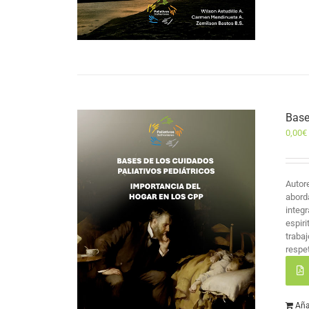
Base
0,00
€
Autor
abord
integr
espir
traba
respet
Aña