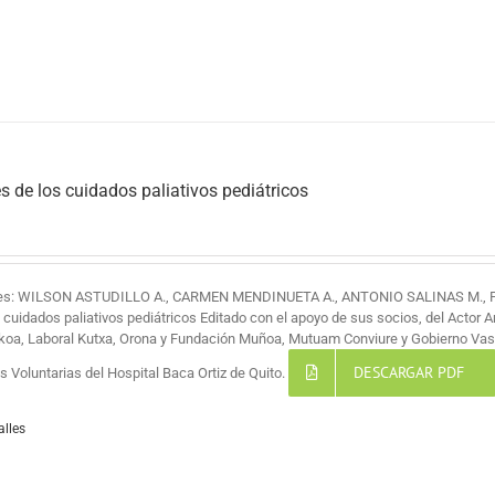
s de los cuidados paliativos pediátricos
res: WILSON ASTUDILLO A., CARMEN MENDINUETA A., ANTONIO SALINAS M.,
s cuidados paliativos pediátricos Editado con el apoyo de sus socios, del Actor 
koa, Laboral Kutxa, Orona y Fundación Muñoa, Mutuam Conviure y Gobierno Vas
DESCARGAR PDF
 Voluntarias del Hospital Baca Ortiz de Quito.
alles