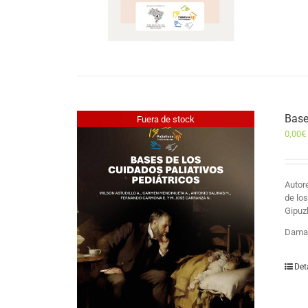
Base
Fuera de stock
0,00
€
Auto
de lo
Gipuz
Damas
Det