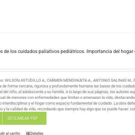
s de los cuidados paliativos pediátricos. Importancia del hogar
es: WILSON ASTUDILLO A., CARMEN MENDINUETA A., ANTONIO SALINAS M., 
a de forma cercana, rigurosa y profundamente humana las bases de los cuidados 
al del niño, el adolescente y su familia. A lo largo de sus páginas, los autores ex
itual de menores con enfermedades que limitan o amenazan la vida, destacando
jo interdisciplinar y el hogar como espacio fundamental de cuidado. La obra def
o y la calidad de vida, recordando que siempre hay algo que se puede hacer: cuid
DESCARGAR PDF
dir al carrito
Detalles