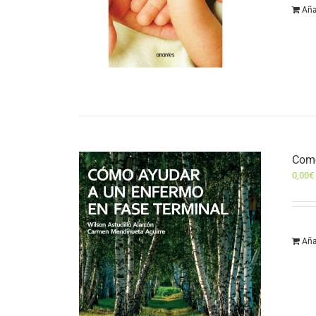
Aña
Como
0,00
€
Aña