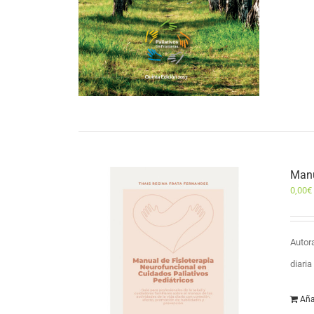
Manu
0,00
€
Autor
diari
Aña