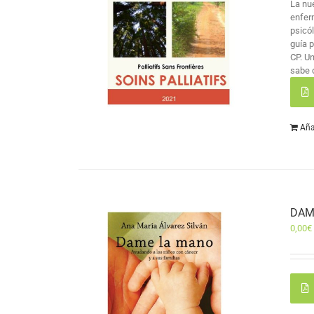
La nu
enfer
psicó
guía 
CP. U
sabe 
Aña
DAM
0,00
€