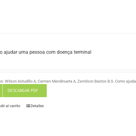
 ajudar uma pessoa com doença terminal
es: Wilson Astudillo A, Carmen Mendinueta A, Zemilson Bastos B.S. Como ajud
DESCARGAR PDF
dir al carrito
Detalles