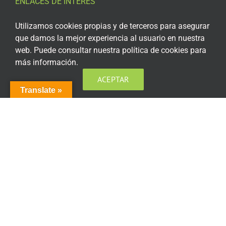
ENLACES DE INTERÉS
Aviso Legal
Utilizamos cookies propias y de terceros para asegurar
que damos la mejor experiencia al usuario en nuestra
Política de privacidad
web. Puede consultar nuestra política de cookies para
más información.
Política de privacidad Redes Sociales
ACEPTAR
Política de cookies
Translate »
Condiciones generales de contratación
Acceso plataforma de teleformación
ENCUÉNTRANOS EN LAS REDES SOCIALES