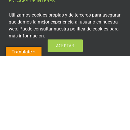
ENLACES DE INTERÉS
Aviso Legal
Utilizamos cookies propias y de terceros para asegurar
que damos la mejor experiencia al usuario en nuestra
Política de privacidad
web. Puede consultar nuestra política de cookies para
más información.
Política de privacidad Redes Sociales
ACEPTAR
Política de cookies
Translate »
Condiciones generales de contratación
Acceso plataforma de teleformación
ENCUÉNTRANOS EN LAS REDES SOCIALES