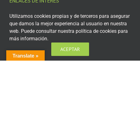
ENLACES DE INTERÉS
Aviso Legal
Utilizamos cookies propias y de terceros para asegurar
que damos la mejor experiencia al usuario en nuestra
Política de privacidad
web. Puede consultar nuestra política de cookies para
más información.
Política de privacidad Redes Sociales
ACEPTAR
Política de cookies
Translate »
Condiciones generales de contratación
Acceso plataforma de teleformación
ENCUÉNTRANOS EN LAS REDES SOCIALES