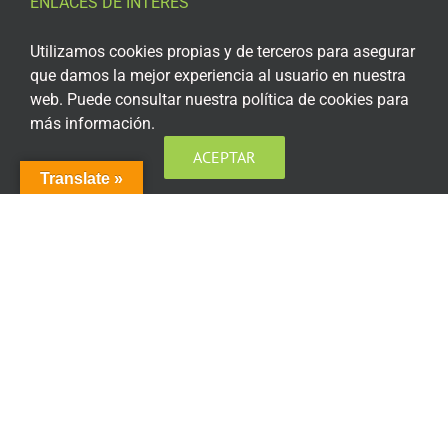
ENLACES DE INTERÉS
Aviso Legal
Utilizamos cookies propias y de terceros para asegurar
que damos la mejor experiencia al usuario en nuestra
Política de privacidad
web. Puede consultar nuestra política de cookies para
más información.
Política de privacidad Redes Sociales
ACEPTAR
Política de cookies
Translate »
Condiciones generales de contratación
Acceso plataforma de teleformación
ENCUÉNTRANOS EN LAS REDES SOCIALES