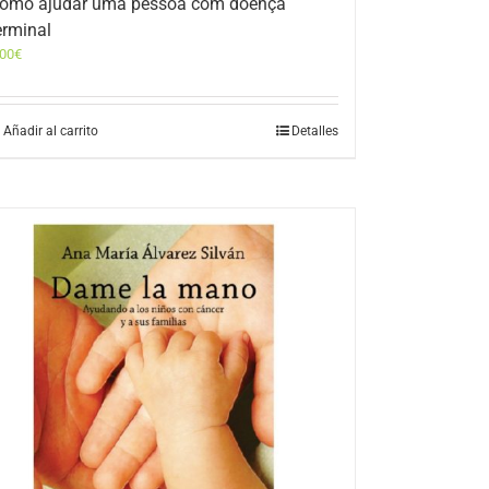
omo ajudar uma pessoa com doença
erminal
,00
€
Añadir al carrito
Detalles