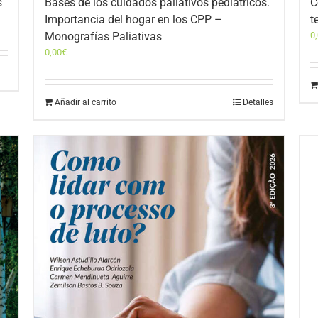
s
Bases de los cuidados paliativos pediátricos.
C
Importancia del hogar en los CPP –
t
Monografías Paliativas
0
0,00
€
Añadir al carrito
Detalles