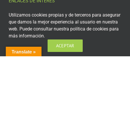
ENLACES DE INTERÉS
Aviso Legal
Utilizamos cookies propias y de terceros para asegurar
que damos la mejor experiencia al usuario en nuestra
Política de privacidad
web. Puede consultar nuestra política de cookies para
más información.
Política de privacidad Redes Sociales
ACEPTAR
Política de cookies
Translate »
Condiciones generales de contratación
Acceso plataforma de teleformación
ENCUÉNTRANOS EN LAS REDES SOCIALES