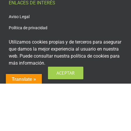
ENLACES DE INTERÉS
Aviso Legal
Política de privacidad
Política de privacidad Redes Sociales
Utilizamos cookies propias y de terceros para asegurar
que damos la mejor experiencia al usuario en nuestra
Política de cookies
web. Puede consultar nuestra política de cookies para
Condiciones generales de contratación
más información.
Acceso plataforma de teleformación
ACEPTAR
Translate »
ENCUÉNTRANOS EN LAS REDES SOCIALES