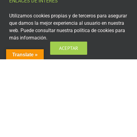
ENLACES DE INTERÉS
Aviso Legal
Utilizamos cookies propias y de terceros para asegurar
que damos la mejor experiencia al usuario en nuestra
Política de privacidad
web. Puede consultar nuestra política de cookies para
más información.
Política de privacidad Redes Sociales
ACEPTAR
Política de cookies
Translate »
Condiciones generales de contratación
Acceso plataforma de teleformación
ENCUÉNTRANOS EN LAS REDES SOCIALES