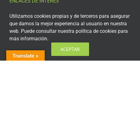
ENLACES DE INTERÉS
Aviso Legal
Utilizamos cookies propias y de terceros para asegurar
que damos la mejor experiencia al usuario en nuestra
Política de privacidad
web. Puede consultar nuestra política de cookies para
más información.
Política de privacidad Redes Sociales
ACEPTAR
Política de cookies
Translate »
Condiciones generales de contratación
Acceso plataforma de teleformación
ENCUÉNTRANOS EN LAS REDES SOCIALES