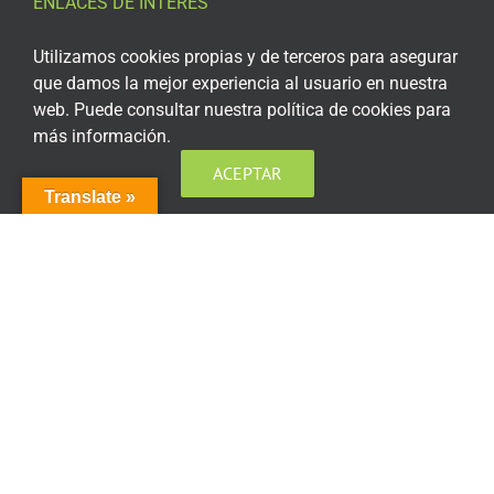
ENLACES DE INTERÉS
Aviso Legal
Utilizamos cookies propias y de terceros para asegurar
que damos la mejor experiencia al usuario en nuestra
Política de privacidad
web. Puede consultar nuestra política de cookies para
más información.
Política de privacidad Redes Sociales
ACEPTAR
Política de cookies
Translate »
Condiciones generales de contratación
Acceso plataforma de teleformación
ENCUÉNTRANOS EN LAS REDES SOCIALES