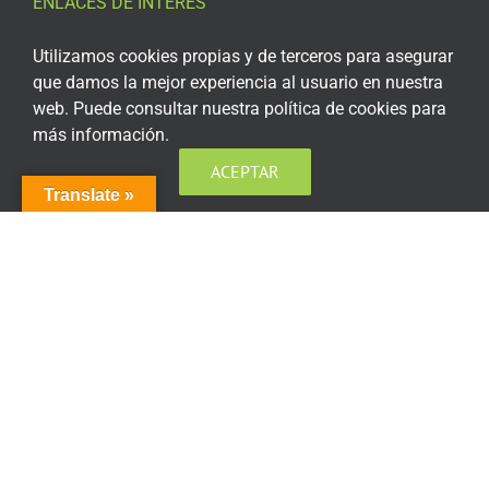
ENLACES DE INTERÉS
Aviso Legal
Utilizamos cookies propias y de terceros para asegurar
que damos la mejor experiencia al usuario en nuestra
Política de privacidad
web. Puede consultar nuestra política de cookies para
más información.
Política de privacidad Redes Sociales
ACEPTAR
Política de cookies
Translate »
Condiciones generales de contratación
Acceso plataforma de teleformación
ENCUÉNTRANOS EN LAS REDES SOCIALES