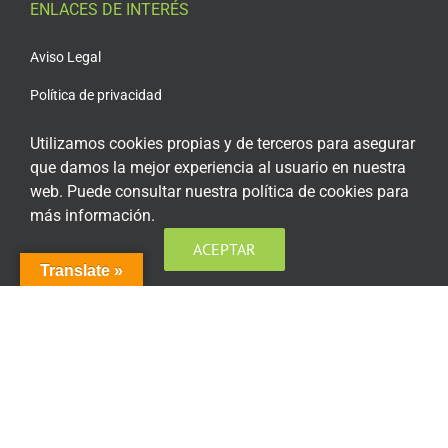
ENLACES DE INTERÉS
Aviso Legal
Política de privacidad
Política de privacidad Redes Sociales
Utilizamos cookies propias y de terceros para asegurar
que damos la mejor experiencia al usuario en nuestra
Política de cookies
web. Puede consultar nuestra política de cookies para
Condiciones generales de contratación
más información.
Acceso plataforma de teleformación
ACEPTAR
Translate »
ENCUÉNTRANOS EN LAS REDES SOCIALES