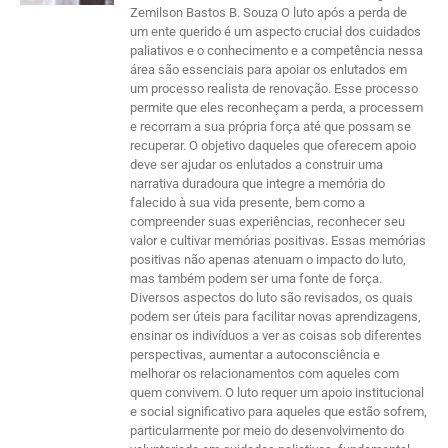
Zemilson Bastos B. Souza O luto após a perda de
um ente querido é um aspecto crucial dos cuidados
paliativos e o conhecimento e a competência nessa
área são essenciais para apoiar os enlutados em
um processo realista de renovação. Esse processo
permite que eles reconheçam a perda, a processem
e recorram a sua própria força até que possam se
recuperar. O objetivo daqueles que oferecem apoio
deve ser ajudar os enlutados a construir uma
narrativa duradoura que integre a memória do
falecido à sua vida presente, bem como a
compreender suas experiências, reconhecer seu
valor e cultivar memórias positivas. Essas memórias
positivas não apenas atenuam o impacto do luto,
mas também podem ser uma fonte de força.
Diversos aspectos do luto são revisados, os quais
podem ser úteis para facilitar novas aprendizagens,
ensinar os indivíduos a ver as coisas sob diferentes
perspectivas, aumentar a autoconsciência e
melhorar os relacionamentos com aqueles com
quem convivem. O luto requer um apoio institucional
e social significativo para aqueles que estão sofrem,
particularmente por meio do desenvolvimento do