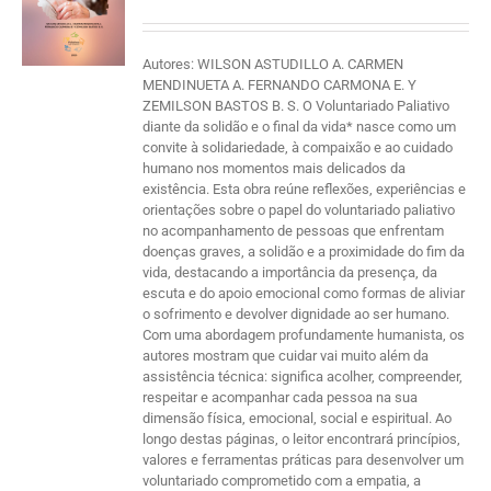
Autores: WILSON ASTUDILLO A. CARMEN
MENDINUETA A. FERNANDO CARMONA E. Y
ZEMILSON BASTOS B. S. O Voluntariado Paliativo
diante da solidão e o final da vida* nasce como um
convite à solidariedade, à compaixão e ao cuidado
humano nos momentos mais delicados da
existência. Esta obra reúne reflexões, experiências e
orientações sobre o papel do voluntariado paliativo
no acompanhamento de pessoas que enfrentam
doenças graves, a solidão e a proximidade do fim da
vida, destacando a importância da presença, da
escuta e do apoio emocional como formas de aliviar
o sofrimento e devolver dignidade ao ser humano.
Com uma abordagem profundamente humanista, os
autores mostram que cuidar vai muito além da
assistência técnica: significa acolher, compreender,
respeitar e acompanhar cada pessoa na sua
dimensão física, emocional, social e espiritual. Ao
longo destas páginas, o leitor encontrará princípios,
valores e ferramentas práticas para desenvolver um
voluntariado comprometido com a empatia, a