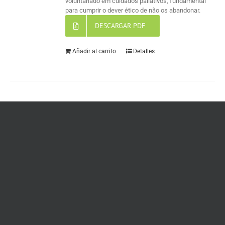
voluntariado em cuidados paliativos, fundamental
para cumprir o dever ético de não os abandonar.
DESCARGAR PDF
Añadir al carrito
Detalles