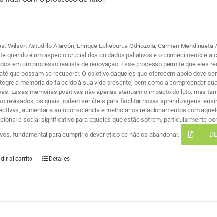
es: Wilson Astudillo Alarcón, Enrique Echeburua Odriozola, Carmen Mendinueta A
te querido é um aspecto crucial dos cuidados paliativos e o conhecimento e a 
ados em um processo realista de renovação. Esse processo permite que eles r
 até que possam se recuperar. O objetivo daqueles que oferecem apoio deve ser 
ntegre a memória do falecido à sua vida presente, bem como a compreender suas
ivas. Essas memórias positivas não apenas atenuam o impacto do luto, mas ta
são revisados, os quais podem ser úteis para facilitar novas aprendizagens, ensi
ectivas, aumentar a autoconsciência e melhorar os relacionamentos com aque
tucional e social significativo para aqueles que estão sofrem, particularmente 
DE
tivos, fundamental para cumprir o dever ético de não os abandonar.
dir al carrito
Detalles