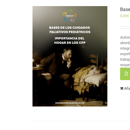
Base
0,00
€
Autor
abord
integr
espir
traba
respet
Aña