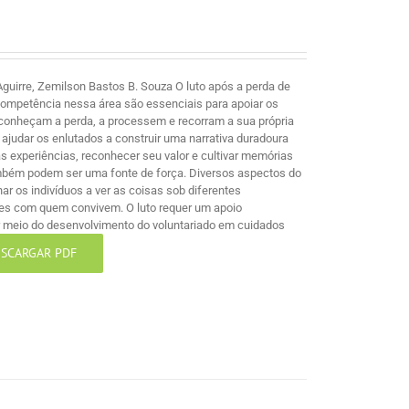
guirre, Zemilson Bastos B. Souza O luto após a perda de
competência nessa área são essenciais para apoiar os
econheçam a perda, a processem e recorram a sua própria
ajudar os enlutados a construir uma narrativa duradoura
 experiências, reconhecer seu valor e cultivar memórias
mbém podem ser uma fonte de força. Diversos aspectos do
nar os indivíduos a ver as coisas sob diferentes
les com quem convivem. O luto requer um apoio
por meio do desenvolvimento do voluntariado em cuidados
SCARGAR PDF