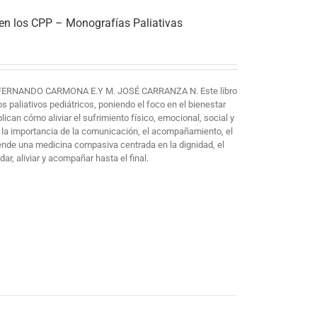
 en los CPP – Monografías Paliativas
FERNANDO CARMONA E.Y M. JOSÉ CARRANZA N. Este libro
paliativos pediátricos, poniendo el foco en el bienestar
plican cómo aliviar el sufrimiento físico, emocional, social y
 la importancia de la comunicación, el acompañamiento, el
iende una medicina compasiva centrada en la dignidad, el
ar, aliviar y acompañar hasta el final.