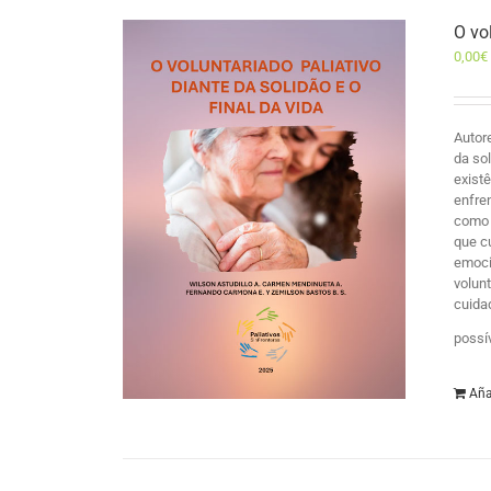
O vo
0,00
€
Autor
da so
exist
enfre
como 
que c
emocio
volun
cuida
possí
Aña