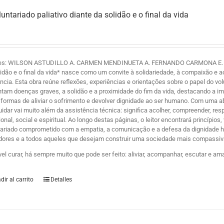
luntariado paliativo diante da solidão e o final da vida
es: WILSON ASTUDILLO A. CARMEN MENDINUETA A. FERNANDO CARMONA E. Y ZE
lidão e o final da vida* nasce como um convite à solidariedade, à compaixão 
ência. Esta obra reúne reflexões, experiências e orientações sobre o papel do 
ntam doenças graves, a solidão e a proximidade do fim da vida, destacando a i
formas de aliviar o sofrimento e devolver dignidade ao ser humano. Com uma
uidar vai muito além da assistência técnica: significa acolher, compreender, r
nal, social e espiritual. Ao longo destas páginas, o leitor encontrará princípio
tariado comprometido com a empatia, a comunicação e a defesa da dignidade hum
dores e a todos aqueles que desejam construir uma sociedade mais compassiva
vel curar, há sempre muito que pode ser feito: aliviar, acompanhar, escutar e am
dir al carrito
Detalles