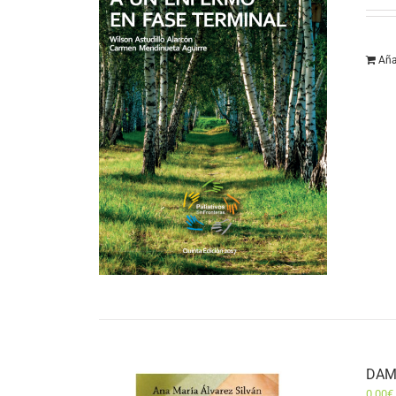
Aña
DAM
0,00
€