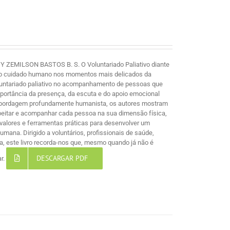
MILSON BASTOS B. S. O Voluntariado Paliativo diante
e ao cuidado humano nos momentos mais delicados da
voluntariado paliativo no acompanhamento de pessoas que
mportância da presença, da escuta e do apoio emocional
 abordagem profundamente humanista, os autores mostram
espeitar e acompanhar cada pessoa na sua dimensão física,
s, valores e ferramentas práticas para desenvolver um
ana. Dirigido a voluntários, profissionais de saúde,
, este livro recorda-nos que, mesmo quando já não é
DESCARGAR PDF
ar.