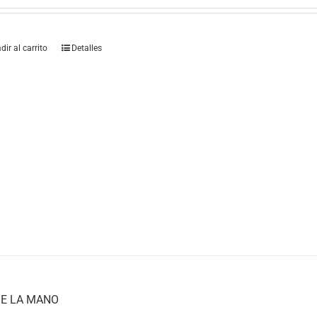
dir al carrito
Detalles
E LA MANO