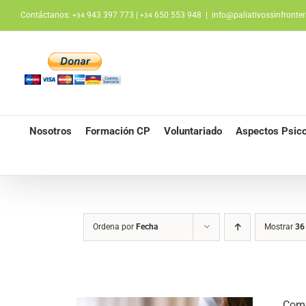
Saltar
Contáctanos:
943 397 773 |
650 553 948
|
info@paliativossinfronter
+34
+34
al
contenido
Nosotros
Formación CP
Voluntariado
Aspectos Psico
Ordena por
Fecha
Mostrar
36
Como