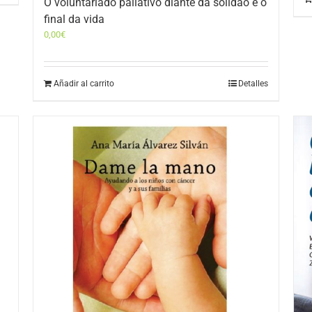
O voluntariado paliativo diante da solidão e o
final da vida
0,00
€
Añadir al carrito
Detalles