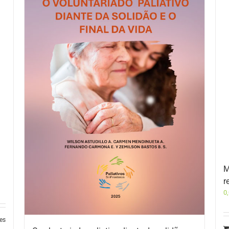
M
r
0
les