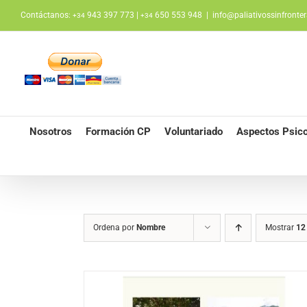
Saltar
Contáctanos:
943 397 773 |
650 553 948
|
info@paliativossinfronter
+34
+34
al
contenido
Nosotros
Formación CP
Voluntariado
Aspectos Psico
Ordena por
Nombre
Mostrar
12