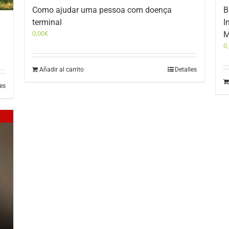
Como ajudar uma pessoa com doença
B
terminal
I
0,00
€
M
0
Añadir al carrito
Detalles
les