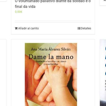
O voluntariado paliativo diante da solidão e o
final da vida
0,00
€
Añadir al carrito
Detalles