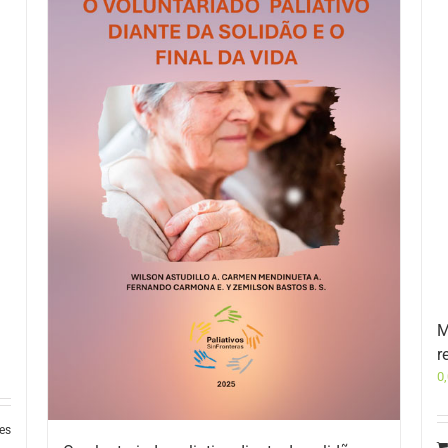
M
r
0
les