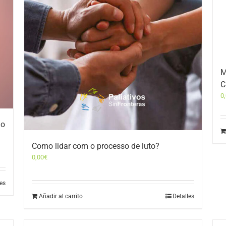
M
C
0
 o
Como lidar com o processo de luto?
0,00
€
les
Añadir al carrito
Detalles