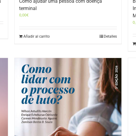
s
Como ajudar uma pessoa com doença
B
terminal
I
0,00
€
M
0
Añadir al carrito
Detalles