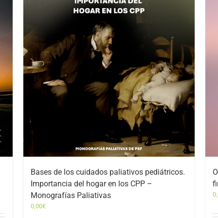
Bases de los cuidados paliativos pediátricos.
O
Importancia del hogar en los CPP –
f
Monografías Paliativas
0
0,00
€