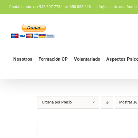
Saltar
Contáctanos:
943 397 773 |
650 553 948
|
info@paliativossinfronter
+34
+34
al
contenido
Nosotros
Formación CP
Voluntariado
Aspectos Psico
Ordena por
Precio
Mostrar
36