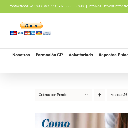
Saltar
Contáctanos:
943 397 773 |
650 553 948
|
info@paliativossinfronter
+34
+34
al
contenido
Nosotros
Formación CP
Voluntariado
Aspectos Psico
Ordena por
Precio
Mostrar
36