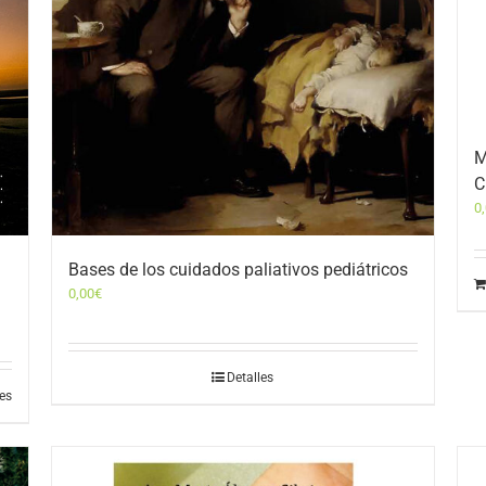
M
C
0
Bases de los cuidados paliativos pediátricos
0,00
€
Detalles
les