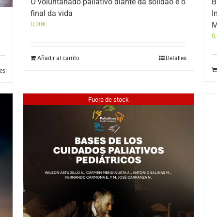
O voluntariado paliativo diante da solidão e o
B
final da vida
I
0,00
€
M
0
Añadir al carrito
Detalles
les
Fuera de stock