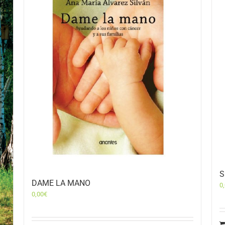
S
DAME LA MANO
0
0,00
€