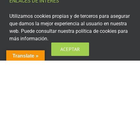
ENLACES DE INTERÉS
Aviso Legal
Utilizamos cookies propias y de terceros para asegurar
que damos la mejor experiencia al usuario en nuestra
Política de privacidad
web. Puede consultar nuestra política de cookies para
más información.
Política de privacidad Redes Sociales
ACEPTAR
Política de cookies
Translate »
Condiciones generales de contratación
Acceso plataforma de teleformación
ENCUÉNTRANOS EN LAS REDES SOCIALES