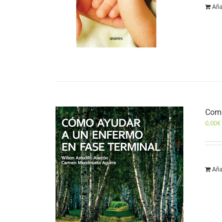
Aña
Como
0,00
€
Aña