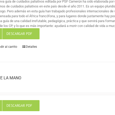
eva guía de cuidados paliativos editada por PSF Camerún ha sido elaborada por 
mos de cuidados paliativos en este país desde el año 2011. Es un equipo pluridi
logo. Pero además en esta guía han trabajado profesionales internacionales de v
pensada para todo el África francófona, y para lugares donde justamente hay po
na guía de una calidad irrefutable, pedagógica, práctica y que servirá para for
de los CP, y lo que es más importante: ayudará a morir con calidad de vida a mu
DESCARGAR PDF
dir al carrito
Detalles
E LA MANO
DESCARGAR PDF