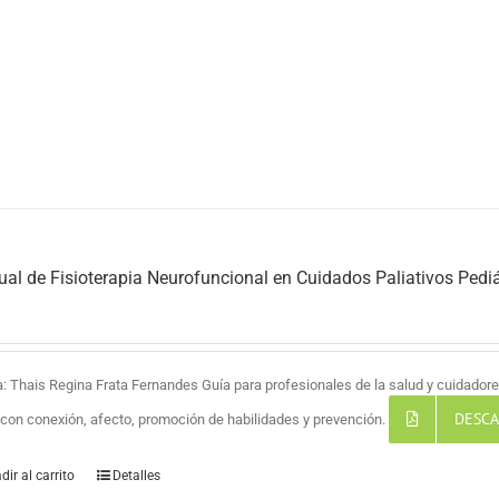
al de Fisioterapia Neurofuncional en Cuidados Paliativos Pediá
a: Thais Regina Frata Fernandes Guía para profesionales de la salud y cuidadores
DESCA
a con conexión, afecto, promoción de habilidades y prevención.
dir al carrito
Detalles