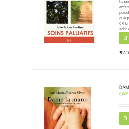
La nu
enfer
psicó
guía 
CP. U
sabe 
Aña
DAM
0,00
€