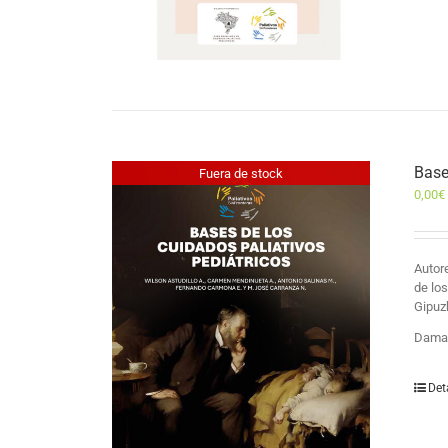
Base
Fuera de stock
0,00
€
Auto
de lo
Gipuz
Damas
Det