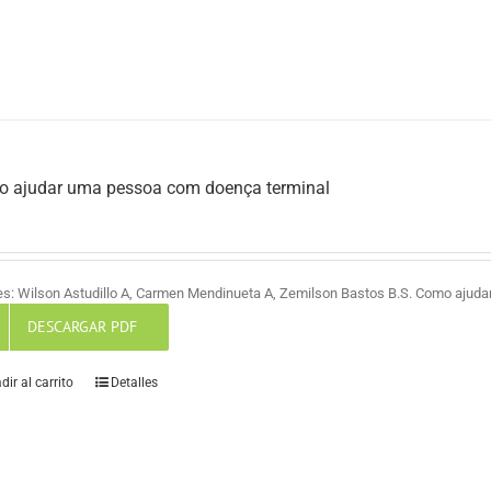
 ajudar uma pessoa com doença terminal
es: Wilson Astudillo A, Carmen Mendinueta A, Zemilson Bastos B.S. Como ajud
DESCARGAR PDF
dir al carrito
Detalles