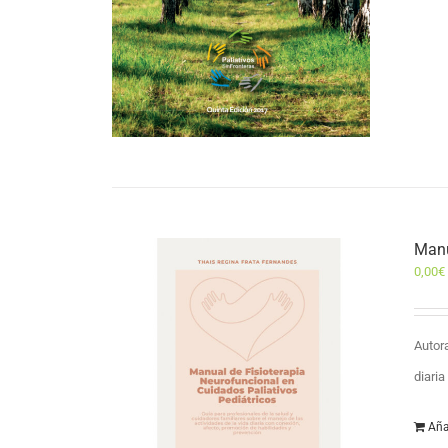
Manu
0,00
€
Autor
diari
Aña