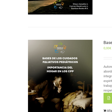
Base
0,00
€
Autor
abord
integr
espir
traba
respet
Aña