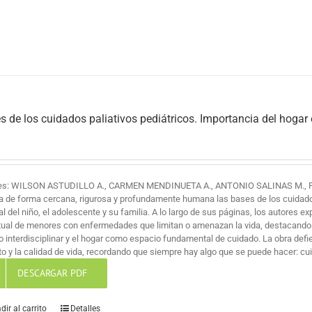
s de los cuidados paliativos pediátricos. Importancia del hogar
es: WILSON ASTUDILLO A., CARMEN MENDINUETA A., ANTONIO SALINAS M., 
a de forma cercana, rigurosa y profundamente humana las bases de los cuidados 
al del niño, el adolescente y su familia. A lo largo de sus páginas, los autores ex
itual de menores con enfermedades que limitan o amenazan la vida, destacando
jo interdisciplinar y el hogar como espacio fundamental de cuidado. La obra def
o y la calidad de vida, recordando que siempre hay algo que se puede hacer: cuid
DESCARGAR PDF
dir al carrito
Detalles