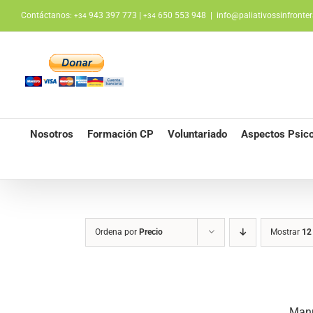
Saltar
Contáctanos:
943 397 773 |
650 553 948
|
info@paliativossinfronter
+34
+34
al
contenido
Nosotros
Formación CP
Voluntariado
Aspectos Psico
Ordena por
Precio
Mostrar
12
Manu