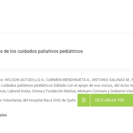
s de los cuidados paliativos pediátricos
res: WILSON ASTUDILLO A., CARMEN MENDINUETA A., ANTONIO SALINAS M.,
s cuidados paliativos pediátricos Editado con el apoyo de sus socios, del Actor 
koa, Laboral Kutxa, Orona y Fundación Muñoa, Mutuam Conviure y Gobierno Vas
DESCARGAR PDF
 Voluntarias del Hospital Baca Ortiz de Quito.
alles