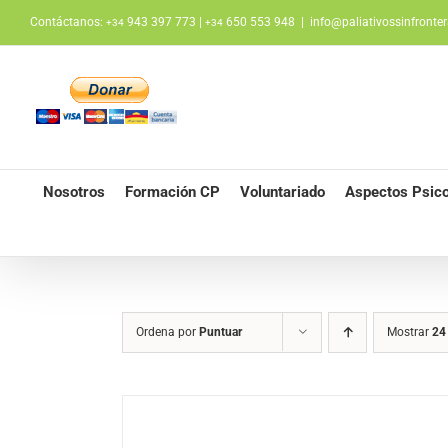
Saltar
Contáctanos:
943 397 773 |
650 553 948
|
info@paliativossinfronter
+34
+34
al
contenido
Nosotros
Formación CP
Voluntariado
Aspectos Psico
Ordena por
Puntuar
Mostrar
24