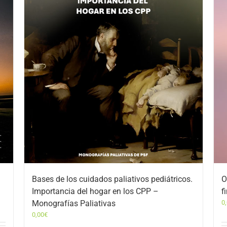
Bases de los cuidados paliativos pediátricos.
O
Importancia del hogar en los CPP –
f
Monografías Paliativas
0
0,00
€