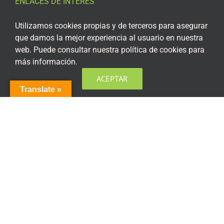
ENLACES DE INTERÉS
Aviso Legal
Utilizamos cookies propias y de terceros para asegurar
que damos la mejor experiencia al usuario en nuestra
Política de privacidad
web. Puede consultar nuestra política de cookies para
más información.
Política de privacidad Redes Sociales
ACEPTAR
Política de cookies
Translate »
Condiciones generales de contratación
Acceso plataforma de teleformación
ENCUÉNTRANOS EN LAS REDES SOCIALES