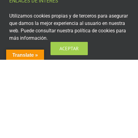
ENLACES DE INTERÉS
Aviso Legal
Utilizamos cookies propias y de terceros para asegurar
que damos la mejor experiencia al usuario en nuestra
Política de privacidad
web. Puede consultar nuestra política de cookies para
más información.
Política de privacidad Redes Sociales
ACEPTAR
Política de cookies
Translate »
Condiciones generales de contratación
Acceso plataforma de teleformación
ENCUÉNTRANOS EN LAS REDES SOCIALES