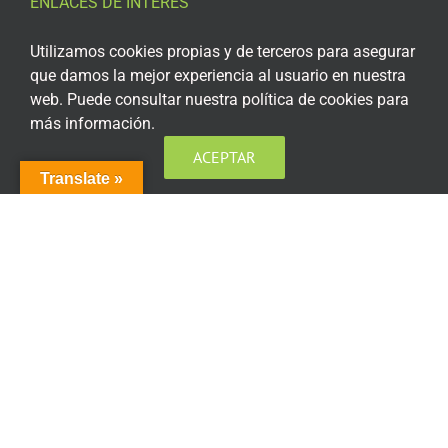
ENLACES DE INTERÉS
Aviso Legal
Utilizamos cookies propias y de terceros para asegurar
que damos la mejor experiencia al usuario en nuestra
Política de privacidad
web. Puede consultar nuestra política de cookies para
más información.
Política de privacidad Redes Sociales
ACEPTAR
Política de cookies
Translate »
Condiciones generales de contratación
Acceso plataforma de teleformación
ENCUÉNTRANOS EN LAS REDES SOCIALES