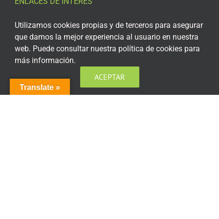
ENLACES DE INTERÉS
Aviso Legal
Utilizamos cookies propias y de terceros para asegurar
que damos la mejor experiencia al usuario en nuestra
Política de privacidad
web. Puede consultar nuestra política de cookies para
más información.
Política de privacidad Redes Sociales
ACEPTAR
Política de cookies
Translate »
Condiciones generales de contratación
Acceso plataforma de teleformación
ENCUÉNTRANOS EN LAS REDES SOCIALES