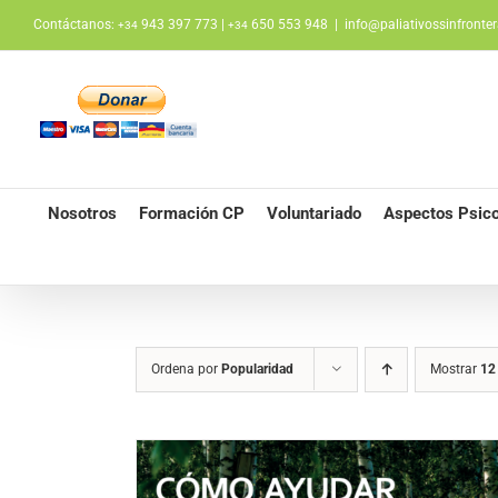
Saltar
Contáctanos:
943 397 773 |
650 553 948
|
info@paliativossinfronter
+34
+34
al
contenido
Nosotros
Formación CP
Voluntariado
Aspectos Psico
Ordena por
Popularidad
Mostrar
12