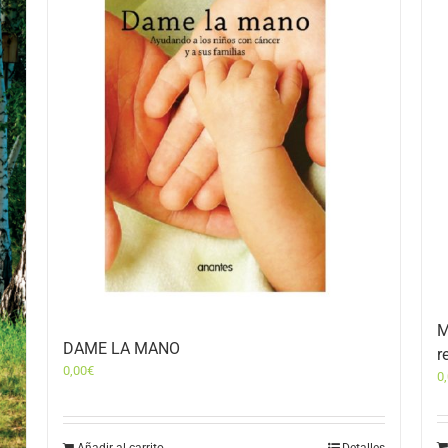
M
DAME LA MANO
r
0,00
€
0
Añadir al carrito
Detalles